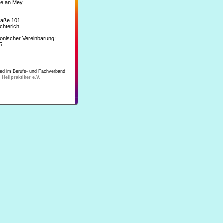
ine an Mey
raße 101
chterich
fonischer Vereinbarung:
5
ied im Berufs- und Fachverband
 Heilpraktiker e.V.