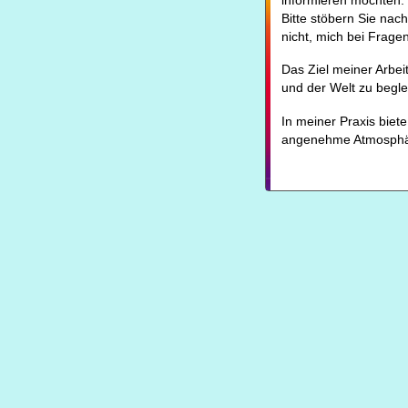
informieren möchten.
Bitte stöbern Sie nac
nicht, mich bei Fragen
Das Ziel meiner Arbeit
und der Welt zu begle
In meiner Praxis biete
angenehme Atmosphä